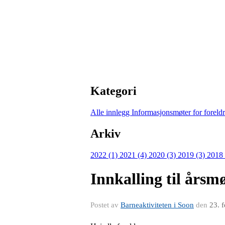
Kategori
Alle innlegg
Informasjonsmøter for forel
Arkiv
2022 (1)
2021 (4)
2020 (3)
2019 (3)
2018
Innkalling til årsm
Postet av
Barneaktiviteten i Soon
den
23. 