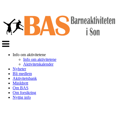
Veksle
navigasjon
Info om aktivitetene
Info om aktivitetene
Aktivitetskalender
Nyheter
Bli medlem
Aktivitetsbank
MinIdrett
Om BAS
Om forsikring
Nyttig info