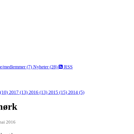
dre/medlemmer (7)
Nyheter (28)
RSS
 (10)
2017 (13)
2016 (13)
2015 (15)
2014 (5)
mørk
mai 2016