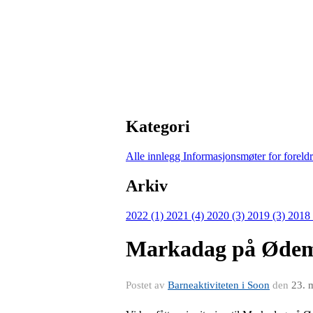
Kategori
Alle innlegg
Informasjonsmøter for forel
Arkiv
2022 (1)
2021 (4)
2020 (3)
2019 (3)
2018
Markadag på Øde
Postet av
Barneaktiviteten i Soon
den
23. 