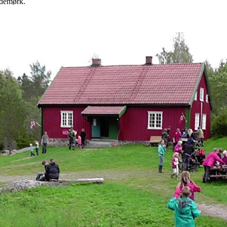
Ødemørk.