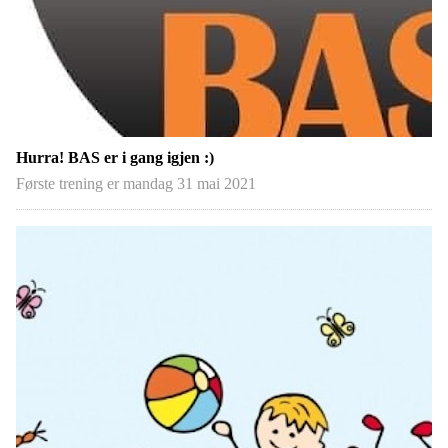
Hurra! BAS er i gang igjen :)
Første trening er mandag 31 mai 2021