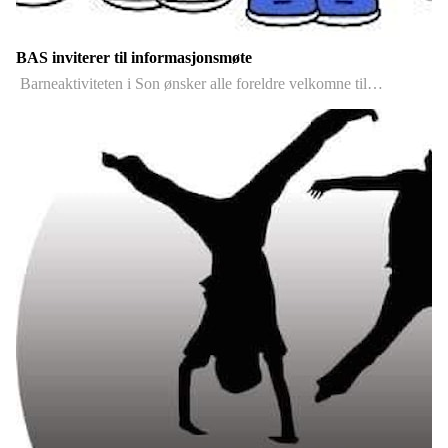
BAS inviterer til informasjonsmøte
Barneaktiviteten i Son ønsker alle foreldre velkomne til…