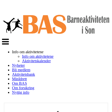
Veksle
navigasjon
Info om aktivitetene
Info om aktivitetene
Aktivitetskalender
Nyheter
Bli medlem
Aktivitetsbank
MinIdrett
Om BAS
Om forsikring
Nyttig info