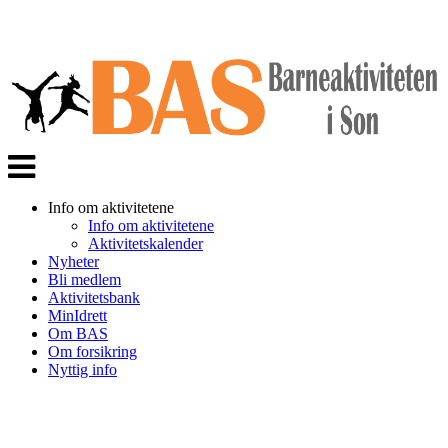
Veksle
navigasjon
Info om aktivitetene
Info om aktivitetene
Aktivitetskalender
Nyheter
Bli medlem
Aktivitetsbank
MinIdrett
Om BAS
Om forsikring
Nyttig info