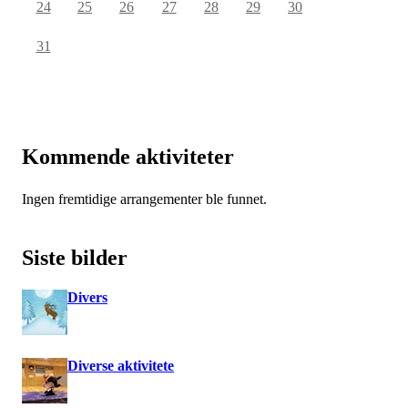
24
25
26
27
28
29
30
31
Kommende aktiviteter
Ingen fremtidige arrangementer ble funnet.
Siste bilder
Divers
Diverse aktivitete