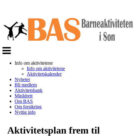
Veksle
navigasjon
Info om aktivitetene
Info om aktivitetene
Aktivitetskalender
Nyheter
Bli medlem
Aktivitetsbank
MinIdrett
Om BAS
Om forsikring
Nyttig info
Aktivitetsplan frem til