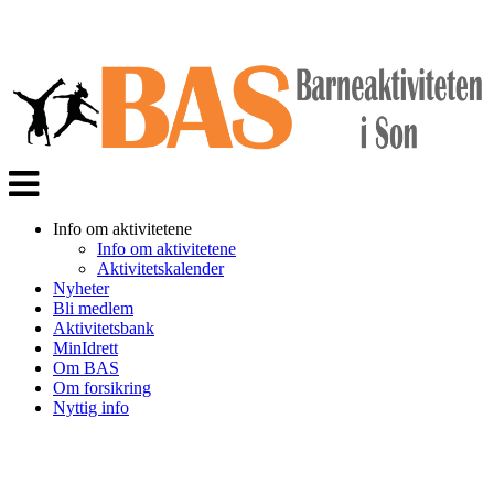
Veksle
navigasjon
Info om aktivitetene
Info om aktivitetene
Aktivitetskalender
Nyheter
Bli medlem
Aktivitetsbank
MinIdrett
Om BAS
Om forsikring
Nyttig info