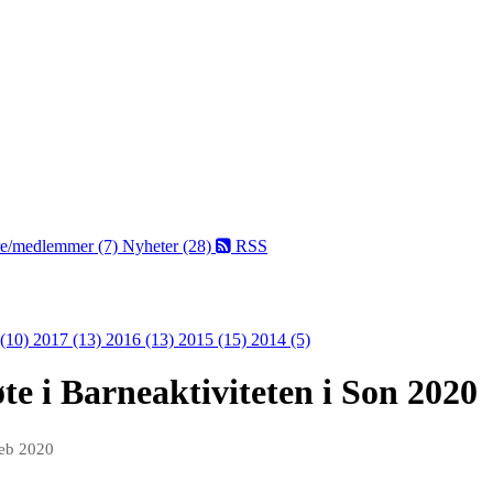
dre/medlemmer (7)
Nyheter (28)
RSS
 (10)
2017 (13)
2016 (13)
2015 (15)
2014 (5)
øte i Barneaktiviteten i Son 2020
feb 2020