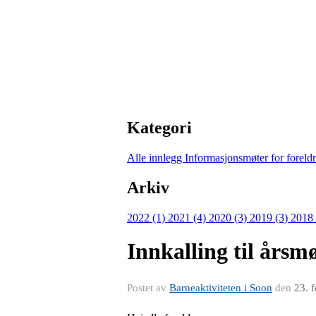
Kategori
Alle innlegg
Informasjonsmøter for forel
Arkiv
2022 (1)
2021 (4)
2020 (3)
2019 (3)
2018
Innkalling til årsm
Postet av
Barneaktiviteten i Soon
den
23. 