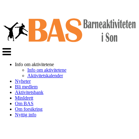
Veksle
navigasjon
Info om aktivitetene
Info om aktivitetene
Aktivitetskalender
Nyheter
Bli medlem
Aktivitetsbank
MinIdrett
Om BAS
Om forsikring
Nyttig info