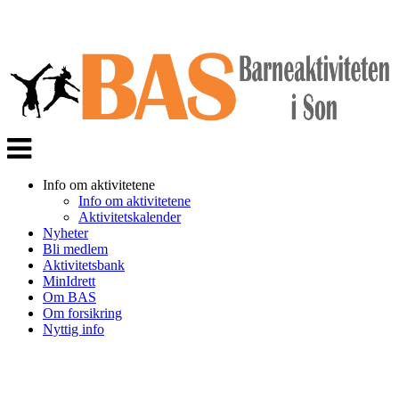
Veksle
navigasjon
Info om aktivitetene
Info om aktivitetene
Aktivitetskalender
Nyheter
Bli medlem
Aktivitetsbank
MinIdrett
Om BAS
Om forsikring
Nyttig info