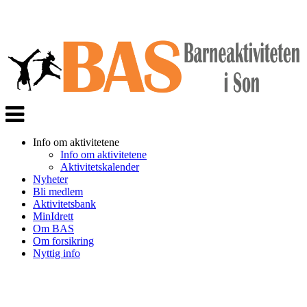
Veksle
navigasjon
Info om aktivitetene
Info om aktivitetene
Aktivitetskalender
Nyheter
Bli medlem
Aktivitetsbank
MinIdrett
Om BAS
Om forsikring
Nyttig info