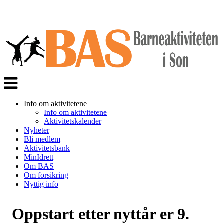
Veksle
navigasjon
Info om aktivitetene
Info om aktivitetene
Aktivitetskalender
Nyheter
Bli medlem
Aktivitetsbank
MinIdrett
Om BAS
Om forsikring
Nyttig info
Oppstart etter nyttår er 9.