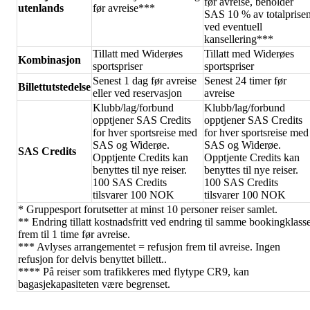
før avreise, beholder
utenlands
før avreise***
SAS 10 % av totalprise
ved eventuell
kansellering***
Tillatt med Widerøes
Tillatt med Widerøes
Kombinasjon
sportspriser
sportspriser
Senest 1 dag før avreise
Senest 24 timer før
Billettutstedelse
eller ved reservasjon
avreise
Klubb/lag/forbund
Klubb/lag/forbund
opptjener SAS Credits
opptjener SAS Credits
for hver sportsreise med
for hver sportsreise med
SAS og Widerøe.
SAS og Widerøe.
SAS Credits
Opptjente Credits kan
Opptjente Credits kan
benyttes til nye reiser.
benyttes til nye reiser.
100 SAS Credits
100 SAS Credits
tilsvarer 100 NOK
tilsvarer 100 NOK
* Gruppesport forutsetter at minst 10 personer reiser samlet.
** Endring tillatt kostnadsfritt ved endring til samme bookingklass
frem til 1 time før avreise.
*** Avlyses arrangementet = refusjon frem til avreise. Ingen
refusjon for delvis benyttet billett..
**** På reiser som trafikkeres med flytype CR9, kan
bagasjekapasiteten være begrenset.