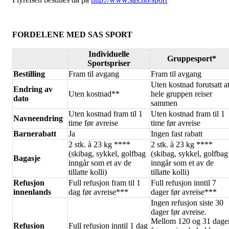
FORDELENE MED SAS SPORT
Individuelle
Gruppesport*
Sportspriser
Bestilling
Fram til avgang
Fram til avgang
Uten kostnad forutsatt a
Endring av
Uten kostnad**
hele gruppen reiser
dato
sammen
Uten kostnad fram til 1
Uten kostnad fram til 1
Navneendring
time før avreise
time før avreise
Barnerabatt
Ja
Ingen fast rabatt
2 stk. à 23 kg ****
2 stk. à 23 kg ****
(skibag, sykkel, golfbag
(skibag, sykkel, golfbag
Bagasje
inngår som et av de
inngår som et av de
tillatte kolli)
tillatte kolli)
Refusjon
Full refusjon fram til 1
Full refusjon inntil 7
innenlands
dag før avreise***
dager før avreise***
Ingen refusjon siste 30
dager før avreise.
Mellom 120 og 31 dage
Refusjon
Full refusjon inntil 1 dag