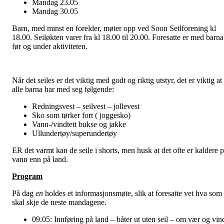
Mandag 23.05
Mandag 30.05
Barn, med minst en forelder, møter opp ved Soon Seilforening kl
18.00. Seiløkten varer fra kl 18.00 til 20.00. Foresatte er med barna
før og under aktiviteten.
Når det seiles er det viktig med godt og riktig utstyr, det er viktig at
alle barna har med seg følgende:
Redningsvest – seilvest – jollevest
Sko som tørker fort ( joggesko)
Vann-/vindtett bukse og jakke
Ullundertøy/superundertøy
ER det varmt kan de seile i shorts, men husk at det ofte er kaldere 
vann enn på land.
Program
På dag
en
holdes et informasjonsmøte, slik at foresatte vet hva som
skal skje de neste mandagene.
09.05: Innføring på land – båter ut uten seil – om vær og vin