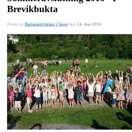
Brevikbukta
Postet av
Barneaktiviteten i Soon
den
24. mai 2016