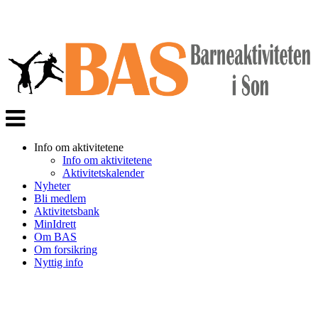
Veksle
navigasjon
Info om aktivitetene
Info om aktivitetene
Aktivitetskalender
Nyheter
Bli medlem
Aktivitetsbank
MinIdrett
Om BAS
Om forsikring
Nyttig info