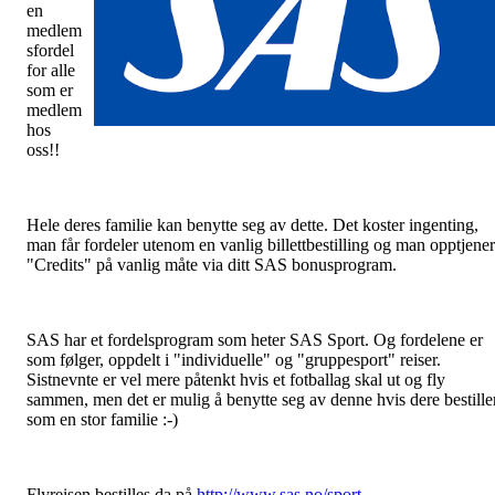
en
medlem
sfordel
for alle
som er
medlem
hos
oss!!
Hele deres familie kan benytte seg av dette. Det koster ingenting,
man får fordeler utenom en vanlig billettbestilling og man opptjener
"Credits" på vanlig måte via ditt SAS bonusprogram.
SAS har et fordelsprogram som heter SAS Sport. Og fordelene er
som følger, oppdelt i "individuelle" og "gruppesport" reiser.
Sistnevnte er vel mere påtenkt hvis et fotballag skal ut og fly
sammen, men det er mulig å benytte seg av denne hvis dere bestille
som en stor familie :-)
Flyreisen bestilles da på
http://www.sas.no/sport