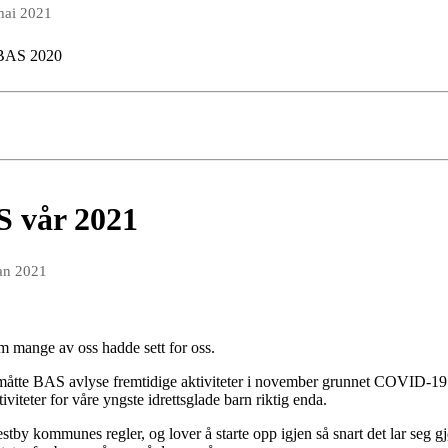
mai 2021
e BAS 2020
S vår 2021
jan 2021
 mange av oss hadde sett for oss.
er, måtte BAS avlyse fremtidige aktiviteter i november grunnet COVID-19
ktiviteter for våre yngste idrettsglade barn riktig enda.
by kommunes regler, og lover å starte opp igjen så snart det lar seg gjø