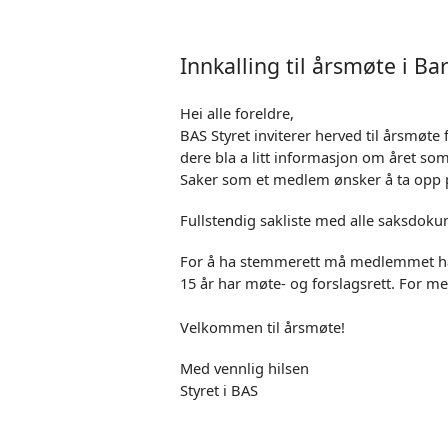
Innkalling til årsmøte i Ba
Hei alle foreldre,
BAS Styret inviterer herved til årsmøte 
dere bla a litt informasjon om året som
Saker som et medlem ønsker å ta opp p
Fullste
n
dig sakliste med alle saksdoku
For å ha stemmerett må medlemmet ha f
15 år har møte- og forslagsrett. For mer
Velkommen til årsmøte!
Med vennlig hilsen
Styret i BAS