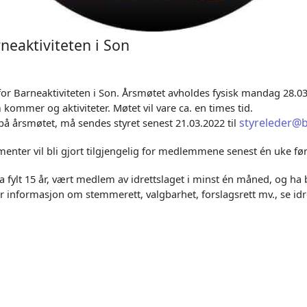
rneaktiviteten i Son
for Barneaktiviteten i Son. Årsmøtet avholdes fysisk mandag 28.03.2
 kommer og aktiviteter. Møtet vil vare
ca.
en times tid.
styreleder@b
å årsmøtet, må sendes styret senest 21.03.2022 til
menter vil bli gjort tilgjengelig for medlemmene senest én uke fø
ylt 15 år, vært medlem av idrettslaget i minst én måned, og h
 informasjon om stemmerett, valgbarhet, forslagsrett mv., se idrett