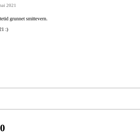
mai 2021
tetid grunnet smittevern.
21 :)
20