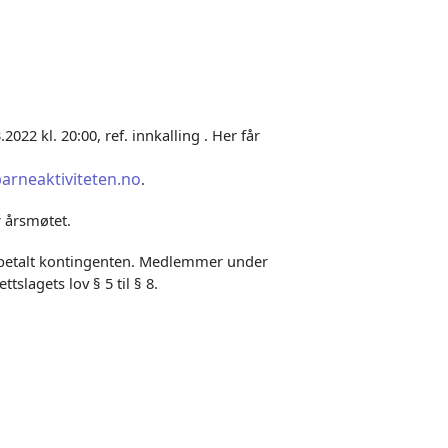
022 kl. 20:00, ref. innkalling . Her får
arneaktiviteten.no
.
r årsmøtet.
a betalt kontingenten. Medlemmer under
slagets lov § 5 til § 8.