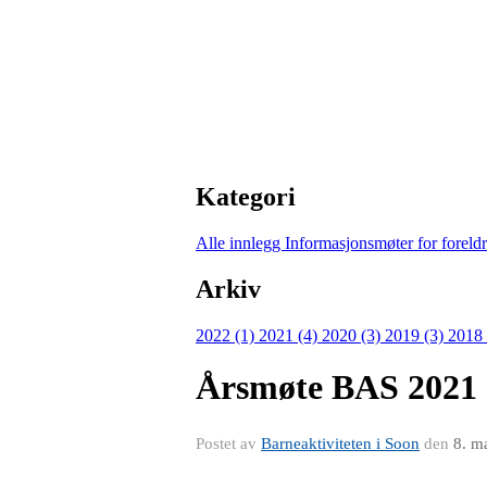
Kategori
Alle innlegg
Informasjonsmøter for forel
Arkiv
2022 (1)
2021 (4)
2020 (3)
2019 (3)
2018
Årsmøte BAS 2021
Postet av
Barneaktiviteten i Soon
den
8. m