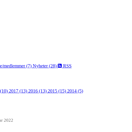
dre/medlemmer (7)
Nyheter (28)
RSS
 (10)
2017 (13)
2016 (13)
2015 (15)
2014 (5)
ar 2022