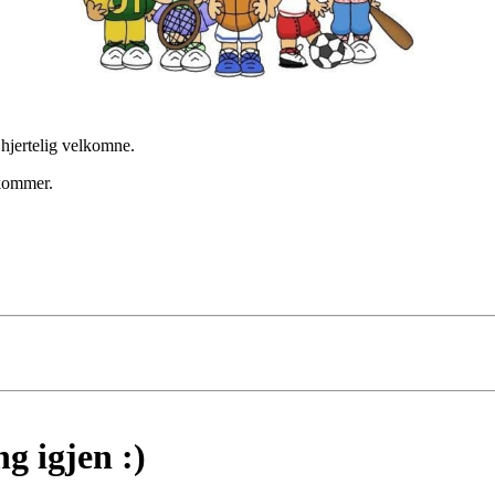
hjertelig velkomne.
 kommer.
g igjen :)