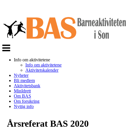
Veksle
navigasjon
Info om aktivitetene
Info om aktivitetene
Aktivitetskalender
Nyheter
Bli medlem
Aktivitetsbank
MinIdrett
Om BAS
Om forsikring
Nyttig info
Årsreferat BAS 2020